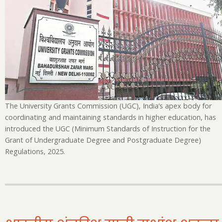
A
De
Lo
at
th
N
U
Ru
fo
The University Grants Commission (UGC), India’s apex body for
U
coordinating and maintaining standards in higher education, has
an
introduced the UGC (Minimum Standards of Instruction for the
P
Grant of Undergraduate Degree and Postgraduate Degree)
Co
Regulations, 2025.
in
20