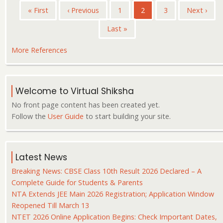
Pagination
First
« First
Previous
‹ Previous
पृष्ठ
1
Current
2
पृष्ठ
3
Next
Next ›
page
page
page
page
Last
Last »
page
More References
Welcome to Virtual Shiksha
No front page content has been created yet.
Follow the
User Guide
to start building your site.
Latest News
Breaking News: CBSE Class 10th Result 2026 Declared – A
Complete Guide for Students & Parents
NTA Extends JEE Main 2026 Registration; Application Window
Reopened Till March 13
NTET 2026 Online Application Begins: Check Important Dates,