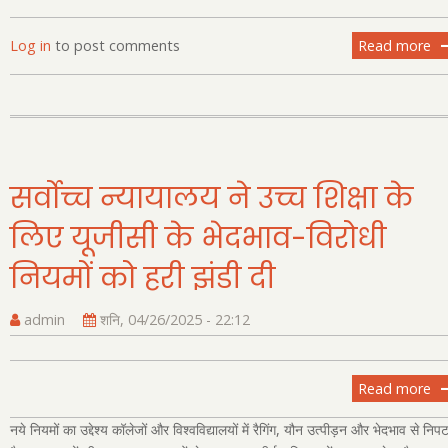
Log in
to post comments
Read more
ab
3
इड
के
'रां
स्क
को
सर्वोच्च न्यायालय ने उच्च शिक्षा के
सी
लिए यूजीसी के भेदभाव-विरोधी
से
मान
नियमों को हरी झंडी दी
मिल
admin
शनि, 04/26/2025 - 22:12
Read more
ab
सर्व
नये नियमों का उद्देश्य कॉलेजों और विश्वविद्यालयों में रैगिंग, यौन उत्पीड़न और भेदभाव से निप
न्य