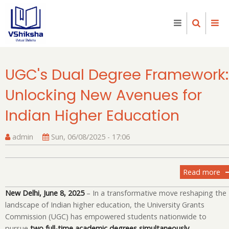
Skip
to
main
content
UGC's Dual Degree Framework:
Unlocking New Avenues for
Indian Higher Education
admin
Sun, 06/08/2025 - 17:06
Read more
ab
UG
New Delhi, June 8, 2025
– In a transformative move reshaping the
Du
landscape of Indian higher education, the University Grants
De
Commission (UGC) has empowered students nationwide to
Fr
pursue
two full-time academic degrees simultaneously
.