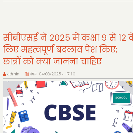
ने
20
के
लि
S
सीबीएसई ने 2025 में कक्षा 9 से 12 
शिक्
लिए महत्वपूर्ण बदलाव पेश किए:
पर
ध्य
छात्रों को क्या जानना चाहिए
केंद
कर
admin
मंगल, 04/08/2025 - 17:10
हुए
50
घंटे
का
वार
शिक
प्र
अनि
कि