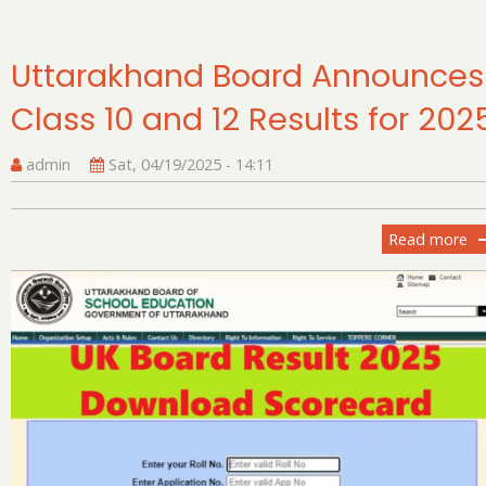
Uttarakhand Board Announces
Class 10 and 12 Results for 202
admin
Sat, 04/19/2025 - 14:11
Read more
ab
Ut
Bo
An
Cl
10
an
12
Re
fo