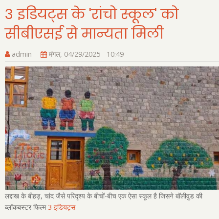
3 इडियट्स के 'रांचो स्कूल' को
सीबीएसई से मान्यता मिली
admin
मंगल, 04/29/2025 - 10:49
लद्दाख के बीहड़
,
चांद जैसे परिदृश्य के बीचों-बीच एक ऐसा स्कूल है जिसने बॉलीवुड की
ब्लॉकबस्टर फिल्म
3
इडियट्स