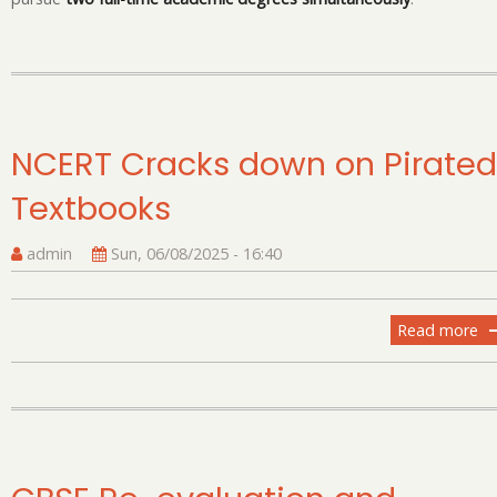
Un
N
Av
fo
In
Hi
NCERT Cracks down on Pirated
Ed
Textbooks
admin
Sun, 06/08/2025 - 16:40
Read more
ab
N
Cr
d
on
Pi
Te