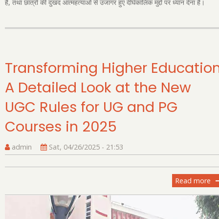
है, तथा छात्रों की दुखद आत्महत्याओं से उजागर हुए दीर्घकालिक मुद्दों पर ध्यान देना है।
ने
उच्
शिक्
के
लि
यूज
Transforming Higher Education
के
A Detailed Look at the New
भेद
विर
UGC Rules for UG and PG
निय
को
Courses in 2025
हरी
झंड
admin
Sat, 04/26/2025 - 21:53
दी
Read more
ab
Tr
Hi
Ed