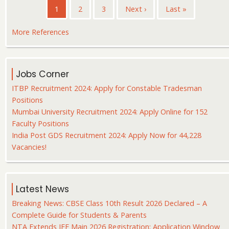
Pagination
Current
1
पृष्ठ
2
पृष्ठ
3
Next
Next ›
Last
Last »
page
page
page
More References
Jobs Corner
ITBP Recruitment 2024: Apply for Constable Tradesman
Positions
Mumbai University Recruitment 2024: Apply Online for 152
Faculty Positions
India Post GDS Recruitment 2024: Apply Now for 44,228
Vacancies!
Latest News
Breaking News: CBSE Class 10th Result 2026 Declared – A
Complete Guide for Students & Parents
NTA Extends JEE Main 2026 Registration; Application Window