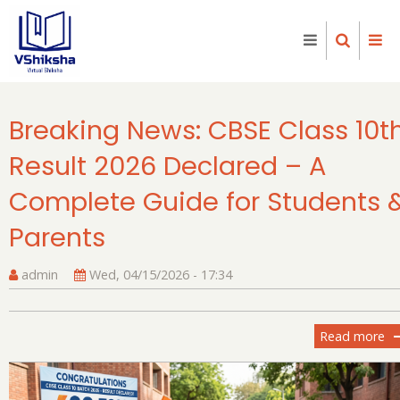
Skip
to
main
content
Breaking News: CBSE Class 10t
Result 2026 Declared – A
Complete Guide for Students 
Parents
admin
Wed, 04/15/2026 - 17:34
Read more
ab
Br
Ne
C