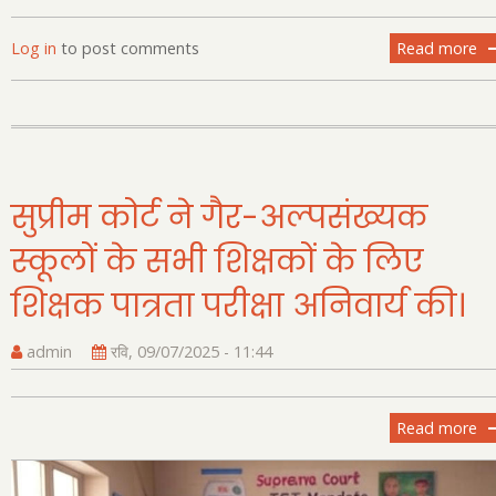
Log in
to post comments
Read more
ab
सी
सि
20
का
विस
गा
सुप्रीम कोर्ट ने गैर-अल्पसंख्यक
पेप
स्कूलों के सभी शिक्षकों के लिए
1
औ
शिक्षक पात्रता परीक्षा अनिवार्य की।
पेप
2
admin
रवि, 09/07/2025 - 11:44
का
विश
Read more
ab
सुप
कोर्