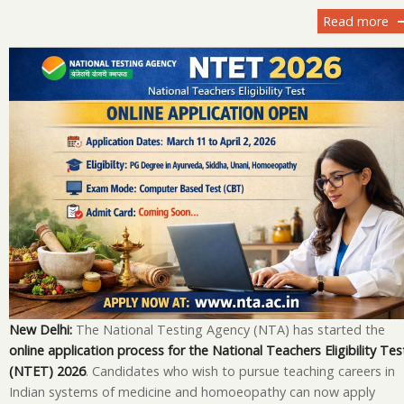
Read more
ab
N
20
On
Ap
Be
Ch
Im
Da
Eli
E
Pa
an
H
to
New Delhi:
The National Testing Agency (NTA) has started the
Ap
online application process for the National Teachers Eligibility Tes
(NTET) 2026
. Candidates who wish to pursue teaching careers in
Indian systems of medicine and homoeopathy can now apply