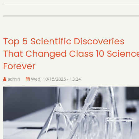
यूप
सी
का
अंत
पर
20
Top 5 Scientific Discoveries
आ
That Changed Class 10 Scienc
(मार
20
Forever
घो
–
admin
Wed, 10/15/2025 - 13:24
अन
अग्
ने
प्
स्थ
प्रा
कि