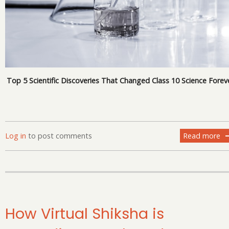
Top 5 Scientific Discoveries That Changed Class 10 Science Forev
Log in
to post comments
Read more
ab
T
5
Sc
Di
Th
Ch
How Virtual Shiksha is
Cl