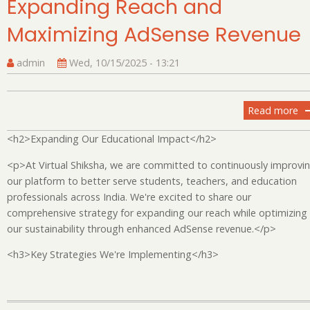
Expanding Reach and
10
Sc
Maximizing AdSense Revenue
Fo
admin
Wed, 10/15/2025 - 13:21
Read more
ab
H
<h2>Expanding Our Educational Impact</h2>
Vi
Sh
<p>At Virtual Shiksha, we are committed to continuously improvi
is
our platform to better serve students, teachers, and education
Ex
professionals across India. We're excited to share our
Re
comprehensive strategy for expanding our reach while optimizing
an
our sustainability through enhanced AdSense revenue.</p>
Ma
Ad
<h3>Key Strategies We're Implementing</h3>
Re