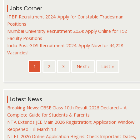
Jobs Corner
ITBP Recruitment 2024: Apply for Constable Tradesman
Positions
Mumbai University Recruitment 2024: Apply Online for 152
Faculty Positions
India Post GDS Recruitment 2024: Apply Now for 44,228
Vacancies!
Pagination
Current
1
पृष्ठ
2
पृष्ठ
3
Next
Next ›
Last
Last »
page
page
page
Latest News
Breaking News: CBSE Class 10th Result 2026 Declared – A
Complete Guide for Students & Parents
NTA Extends JEE Main 2026 Registration; Application Window
Reopened Till March 13
NTET 2026 Online Application Begins: Check Important Dates,