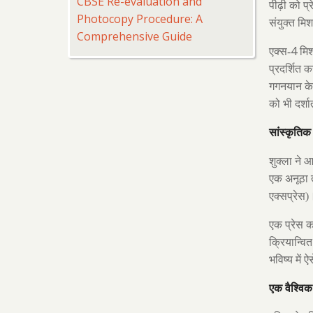
CBSE Re-evaluation and
पीढ़ी को प
Photocopy Procedure: A
संयुक्त मिश
Comprehensive Guide
4
एक्स-
मिश
प्रदर्शित 
गगनयान के ल
को भी दर्शा
सांस्कृतिक
शुक्ला ने 
एक अनूठा त
एक्सप्रेस)
एक प्रेस क
क्रियान्वि
भविष्य में
एक वैश्वि