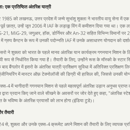
्ला: एक प्रतिष्ठित अंतरिक्ष यात्री
1985
,
र
को लखनऊ
उत्तर प्रदेश में जन्मे सुभांशु शुक्ला ने भारतीय वायु सेना में
,
2006
IAF
पूर्व छात्र
उन्हें जून
में
के लड़ाकू विंग में कमीशन दिया गया था। एक लड
G-21, MiG-29,
,
,
An-32
2
जगुआर
हॉक
डोर्नियर और
सहित विभिन्न विमानों पर
4
IAF
में ग्रुप कैप्टन के रूप में उनकी पदोन्नति
में उनके असाधारण योगदान को दर्शात
सरो ने शुक्ला को भारत के पहले मानव अंतरिक्ष यान कार्यक्रम गगनयान मिशन के लिए चा
,
ी रूप से निर्धारित किया गया है। तैयारी के लिए
उन्होंने रूस के मॉस्को के स्टार स
बाद बैंगलोर में इसरो के अंतरिक्ष यात्री प्रशिक्षण सुविधा में अतिरिक्त प्रशिक्षण लि
,
इंजीनियरिंग में मास्टर ऑफ़ टेक्नोलॉजी की डिग्री भी हासिल की
जिससे उनकी योग्यत
4
एक्स-
में भागीदारी गगनयान मिशन से पहले महत्वपूर्ण अंतरिक्ष उड़ान अनुभव प्
, "
 द्वारा प्रदान किए जाने वाले सीखने के अवसरों पर जोर देते हुए कहा
अंतरिक्ष स्
के भविष्य के अंतरिक्ष प्रयासों को लाभ होगा (इंडिया टुडे)।
और तैयारी
24
,
4
से
शुक्ला और उनके एक्स-
क्रूमेट अपने मिशन की तैयारी के लिए व्यापक प्रशिक