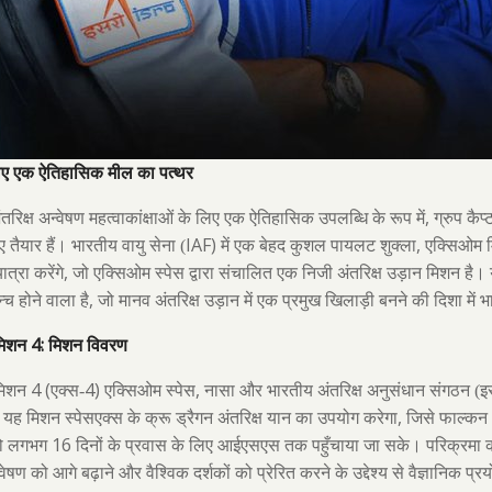
िए एक ऐतिहासिक मील का पत्थर
,
रिक्ष अन्वेषण महत्वाकांक्षाओं के लिए एक ऐतिहासिक उपलब्धि के रूप में
ग्रुप कैप
IAF)
,
 तैयार हैं। भारतीय वायु सेना (
में एक बेहद कुशल पायलट शुक्ला
एक्सिओम 
,
त्रा करेंगे
जो एक्सिओम स्पेस द्वारा संचालित एक निजी अंतरिक्ष उड़ान मिशन है
,
न्च होने वाला है
जो मानव अंतरिक्ष उड़ान में एक प्रमुख खिलाड़ी बनने की दिशा में भ
4:
मिशन
मिशन विवरण
4 (
4)
,
मिशन
एक्स-
एक्सिओम स्पेस
नासा और भारतीय अंतरिक्ष अनुसंधान संगठन (इस
,
 यह मिशन स्पेसएक्स के क्रू ड्रैगन अंतरिक्ष यान का उपयोग करेगा
जिसे फाल्कन
16
 को लगभग
दिनों के प्रवास के लिए आईएसएस तक पहुँचाया जा सके। परिक्रमा क
्वेषण को आगे बढ़ाने और वैश्विक दर्शकों को प्रेरित करने के उद्देश्य से वैज्ञानिक प्र