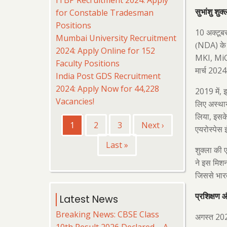
for Constable Tradesman
सुभांशु शुक
Positions
10
अक्टूब
Mumbai University Recruitment
NDA)
(
के 
2024: Apply Online for 152
MKI, Mi
Faculty Positions
202
मार्च
India Post GDS Recruitment
2024: Apply Now for 44,228
2019
,
में
इ
Vacancies!
लिए अस्थाय
,
लिया
इसके 
Pagination
Current
1
पृष्ठ
2
पृष्ठ
3
Next
Next ›
एयरोस्पेस 
page
page
Last
Last »
शुक्ला की 
page
ने इस मिशन
जिससे भारत 
प्रशिक्षण 
Latest News
Breaking News: CBSE Class
20
अगस्त
10th Result 2026 Declared – A