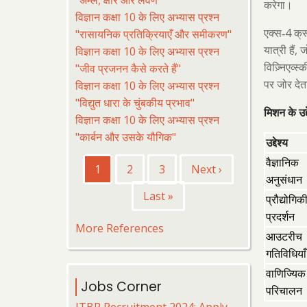
"अम्ल, क्षार और लवण"
करेगा।
विज्ञान कक्षा 10 के लिए अभ्यास प्रश्न
4
"रासायनिक प्रतिक्रियाएँ और समीकरण"
एक्स-
क्र
,
विज्ञान कक्षा 10 के लिए अभ्यास प्रश्न
यात्री हैं
ज
"जीव प्रजनन कैसे करते हैं"
विज़्निएव्स्क
विज्ञान कक्षा 10 के लिए अभ्यास प्रश्न
पर जोर देता
"विद्युत धारा के चुंबकीय प्रभाव"
मिशन के उद्द
विज्ञान कक्षा 10 के लिए अभ्यास प्रश्न
"कार्बन और उसके यौगिक"
उद्देश्य
Pagination
वैज्ञानिक
Current
1
पृष्ठ
2
पृष्ठ
3
Next
Next ›
अनुसंधान
page
page
Last
Last »
प्रौद्योगिक
page
प्रदर्शन
More References
आउटरीच
गतिविधियाँ
वाणिज्यिक
Jobs Corner
परिचालन
ITBP Recruitment 2024: Apply