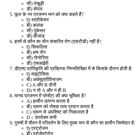
सी) पंखुड़ी
डी) सेपल
फूल के नर प्रजनन भाग को क्या कहते हैं
?
ए) स्त्रीकेसर
बी) कलंक
सी) पुंकेसर
डी) बीजांड
इनमें से कौन सा यौन संचारित रोग (एसटीडी) नहीं है
?
ए) सिफलिस
बी) क्षय रोग
सी) गोनोरिया
डी) एचआईवी
डीएनए प्रतिकृति की प्रक्रिया निम्नलिखित में से किसके दौरान होती है:
ए) माइटोसिस
बी) अर्धसूत्रीविभाजन
C) A
और
B
दोनों
D)
न तो
A
और न ही
B
मानव प्रजनन में प्लेसेंटा की क्या भूमिका है
?
A)
हार्मोन उत्पन्न करता है
बी) भ्रूण को पोषक तत्व प्रदान करता है
C)
भ्रूण से अपशिष्ट को निकालता है
D
। उपरोक्त सभी
पुरुषों में यौवन में परिवर्तन के लिए मुख्य रूप से कौन सा हार्मोन जिम्मेदार है
ए) एस्ट्रोजन
बी) प्रोजेस्टेरोन